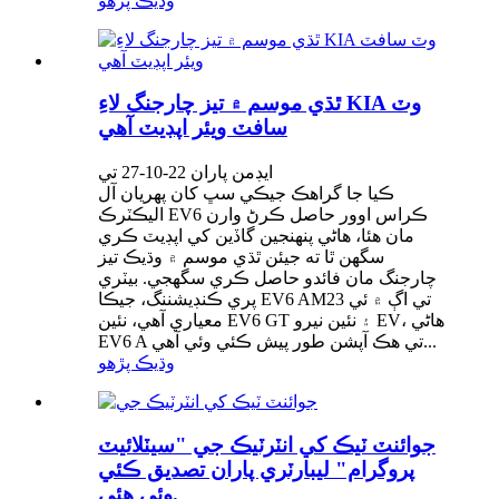
وڌيڪ پڙهو
ٿڌي موسم ۾ تيز چارجنگ لاءِ KIA وٽ
سافٽ ويئر اپڊيٽ آهي
ايڊمن پاران 22-10-27 تي
ڪيا جا گراهڪ جيڪي سڀ کان پهريان آل
اليڪٽرڪ EV6 ڪراس اوور حاصل ڪرڻ وارن
مان هئا، هاڻي پنهنجين گاڏين کي اپڊيٽ ڪري
سگهن ٿا ته جيئن ٿڌي موسم ۾ وڌيڪ تيز
چارجنگ مان فائدو حاصل ڪري سگهجي. بيٽري
پري ڪنڊيشننگ، جيڪا EV6 AM23 تي اڳ ۾ ئي
معياري آهي، نئين EV6 GT ۽ نئين نيرو EV، هاڻي
EV6 A تي هڪ آپشن طور پيش ڪئي وئي آهي...
وڌيڪ پڙهو
جوائنٽ ٽيڪ کي انٽرٽيڪ جي "سيٽلائيٽ
پروگرام" ليبارٽري پاران تصديق ڪئي
وئي هئي.