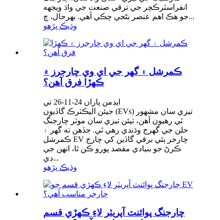
انفراسٽرڪچر جي ترقي صنعت جي واڌ ويجهه
جو هڪ اهم عنصر بڻجي چڪي آهي. بهرحال، چ...
وڌيڪ پڙهو
ڪمرشل ۽ گهر جي اي وي چارجرز ۾
ڪهڙا فرق آهن؟
ايڊمن پاران 24-11-26 تي
جيئن اليڪٽرڪ گاڏيون (EVs) تيزي سان مشهور
ٿي رهيون آهن، تيئن تيزي سان موثر چارجنگ
حلن جي گهرج وڌندي رهي ٿي. جڏهن ته گهر ۽
ڪمرشل EV چارجر ٻئي برقي گاڏين کي چارج
ڪرڻ جو بنيادي مقصد پورو ڪن ٿا، انهن جي
ڊي...
وڌيڪ پڙهو
چارجنگ پوائنٽ آپريٽر لاءِ ڪهڙي قسم