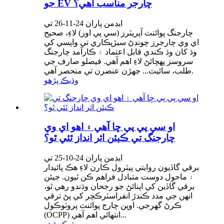
جو EV چارجر مناسب آهي؟
ايڊمن پاران 24-11-26 تي
چارجنگ پوائنٽ آپريٽرز (سي پي اوز) لاءِ، صحيح
اي وي چارجرز چونڊڻ سيڙپڪاري تي واپسي کي
وڌ کان وڌ ڪندي قابل اعتماد ۽ ڪارآمد چارجنگ
سروسز پهچائڻ لاءِ اهم آهي. فيصلو صارف جي
طلب، سائيٽ... جهڙن عنصرن تي منحصر آهي.
وڌيڪ پڙهو
او سي پي پي ڇا آهي ۽ اهو اي وي
چارجنگ تي ڪيئن اثر انداز ٿئي ٿو؟
ايڊمن پاران 24-10-25 تي
برقي گاڏيون روايتي پيٽرول ڪارن لاءِ هڪ پائيدار
۽ ماحول دوست متبادل فراهم ڪن ٿيون. جيئن
برقي گاڏين کي اپنائڻ جو رجحان وڌندو رهي ٿو،
انهن جي مدد ڪندڙ انفراسٽرڪچر کي پڻ ترقي
ڪرڻ گهرجي. اوپن چارج پوائنٽ پروٽوڪول
(OCPP) انتهائي اهم آهي...