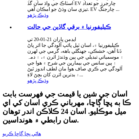
اسٽاڪ جي واڌ سان گڏ EV چارجرز جو تعداد
تيزي سان وڌڻ جو امڪان آهي. EV چارجنگ ...
وڌيڪ پڙهو
ڪيليفورنيا ۾ برقي گاڏين جي حالت
ايڊمن پاران 21-01-20 تي
ڪيليفورنيا ۾، اسان ٽيل پائپ آلودگي جا اثر پاڻ
ڏٺا آهن، خشڪي، جهنگلي باهه، گرمي جي لهرن
۽ موسمياتي تبديلي جي ٻين وڌندڙ اثرن ۾، ۽ دمہ
۽ ٻين سانس جي بيمارين جي شرح ۾ هوا جي
آلودگي جي ڪري صاف هوا مان لطف اندوز ٿيڻ
۽ بدترين اثرن کان بچڻ لاءِ...
وڌيڪ پڙهو
اسان جي شين يا قيمت جي فهرست بابت
ڪا به پڇا ڳاڇا، مهرباني ڪري اسان کي اي
ميل موڪليو. اسان 24 ڪلاڪن اندر توهان
سان رابطي ۾ هونداسين.
هاڻي پڇا ڳاڇا ڪريو