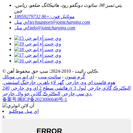
پتي:
نمبر 98، سائوٿ ڊونگفو روڊ، هائيڪانگ ضلعو، زيامن،
چين
موبائيل فون:
+86 18959279732
techsupport@jointcharging.com
اي ميل:
info@jointcharging.com
اي ميل:
© ڪاپي رائيٽ - 2010-2024: سڀ حق محفوظ آهن.
گرم شيون
-
سائيٽ ميپ
-
اي ايم پي موبائل
هوم فاسٽ اي وي چارجر
,
گهر لاءِ ٻاهرين چارجنگ اسٽيشن
,
240v اليڪٽرڪ گاڏي چارجر
,
ليول 3
رهائشي سطح 2 اي وي چارجر
,
,
ڊي سي چارجر
,
اليڪٽرڪ گاڏين جو وال چارجر
备案号:闽ICP备2023006640号-1
اي ميل موڪليو
x