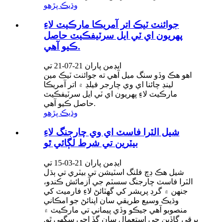
وڌيڪ پڙهو
جوائنٽ ٽيڪ اتر آمريڪا مارڪيٽ لاءِ
پهريون اي ٽي ايل سرٽيفڪيٽ حاصل
ڪيو آهي.
ايڊمن پاران 21-07-21 تي
اهو هڪ وڏو سنگ ميل آهي ته جوائنٽ ٽيڪ مين
لينڊ چائنا اي وي چارجر فيلڊ ۾ اتر آمريڪا
مارڪيٽ لاءِ پهريون اي ٽي ايل سرٽيفڪيٽ
حاصل ڪيو آهي.
وڌيڪ پڙهو
شيل الٽرا فاسٽ اي وي چارجنگ لاءِ
بيٽرين تي شرط لڳائي ٿو
ايڊمن پاران 21-03-15 تي
شيل هڪ ڊچ فلنگ اسٽيشن تي بيٽري تي ٻڌل
الٽرا فاسٽ چارجنگ سسٽم جي آزمائش ڪندو،
جنهن ۾ گرڊ پريشر کي گهٽائڻ لاءِ فارميٽ کي
وڌيڪ وسيع طريقي سان اپنائڻ جو امڪاني
منصوبو آهي جيڪو وڏي پيماني تي مارڪيٽ ۾
برقي گاڏين جي استعمال سان گڏ اچي سگهي ٿو.