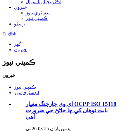
اڪثر پڇيا ويا سوال
خبرون
انڊسٽري نيوز
ڪمپني نيوز
رابطو
English
گھر
خبرون
ڪمپني نيوز
خبرون
ڪمپني نيوز
انڊسٽري نيوز
اي وي چارجنگ معيار OCPP ISO 15118
بابت توهان کي ڇا ڄاڻڻ جي ضرورت
آهي
ايڊمن پاران 25-03-26 تي