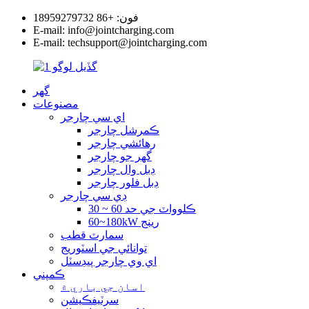
فون: +86 18959279732
E-mail: info@jointcharging.com
E-mail: techsupport@jointcharging.com
گھر
مصنوعات
اي سي چارجر
ڪمرشل چارجر
رهائشي چارجر
گهر جو چارجر
ڊبل وال چارجر
ڊبل فلور چارجر
ڊي سي چارجر
30 ~ 60 ڪلوواٽ جي حد
60~180kW رينج
سمارٽ قطب
توانائي جي اسٽوريج
اي وي چارجر پيڊسٽل
ڪمپني
اسان جي باري ۾
سرٽيفڪيشن