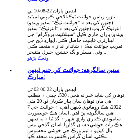
ايڊمن پاران 22-08-10 تي
تازو، زيامن جوائنٽ ٽيڪنالاجي ڪمپني لميٽيڊ
(جنهن کي بعد ۾ "جوائنٽ ٽيڪ" سڏيو ويندو)
انٽرٽيڪ گروپ (جنهن کي بعد ۾ "انٽرٽيڪ" سڏيو
ويندو) پاران جاري ڪيل "سيٽلائيٽ پروگرام" جي
ليبارٽري قابليت حاصل ڪئي. ايوارڊ ڏيڻ جي
تقريب جوائنٽ ٽيڪ ۾ شاندار انداز ۾ منعقد ڪئي
وئي، مسٽر وانگ جنشن، جنرل مئنيجر...
وڌيڪ پڙهو
ستين سالگرهه: جوائنٽ کي جنم ڏينهن
مبارڪ!
ايڊمن پاران 22-06-02 تي
توهان کي شايد خبر نه هجي، 520، چيني ۾ مطلب
آهي مان توهان سان پيار ڪريان ٿو. 20 مئي
2022، هڪ رومانوي ڏينهن آهي، ۽ جوائنٽ جي 7
هين سالگرهه پڻ آهي. اسان هڪ خوبصورت
سامونڊي ڪناري واري شهر ۾ گڏ ٿيا ۽ ٻه ڏينهن
هڪ رات خوشيءَ سان گذاريا. اسان گڏجي بيس
بال کيڏيو ۽ ٽيم ورڪ جي خوشي محسوس
ڪئي. اسان گراس ڪنسرٽ منعقد ڪيا...