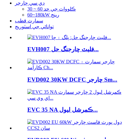
ڊي سي چارجر
30 ~ 60 ڪلوواٽ جي حد
60~180kW رينج
سمارٽ قطب
توانائي جي اسٽوريج
EVH007 فليٽ چارجنگ حل...
EVD002 30KW DCFC چارجر Sm...
EVC 35 NA ڪمرشل ليول...