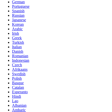
German
Portuguese
Spanish
Russian
Japanese
Korean
Arabic
Irish
Greek
Turkish
Italian
Danish
Romanian
Indonesian
Czech
Afrikaans
Swedish
Polish
Basque
Catalan
Esperanto
Hindi
Lao
Albanian
Amharic