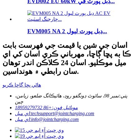
EVD002 EU 60kW ڊبل پورٽ في...
EVM005 NA ڊبل پورٽ ليول 2...
اسان جي شين يا قيمت جي فهرست بابت
ڪا به پڇا ڳاڇا، مهرباني ڪري اسان کي اي
ميل موڪليو. اسان 24 ڪلاڪن اندر توهان
سان رابطي ۾ هونداسين.
هاڻي پڇا ڳاڇا ڪريو
پتي:
نمبر 98، سائوٿ ڊونگفو روڊ، هائيڪانگ ضلعو، زيامن،
چين
موبائيل فون:
+86 18959279732
techsupport@jointcharging.com
اي ميل:
info@jointcharging.com
اي ميل: