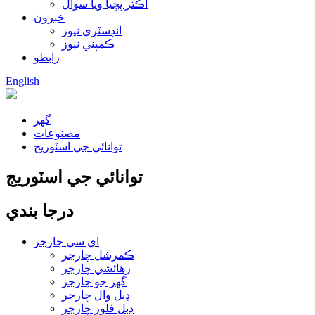
اڪثر پڇيا ويا سوال
خبرون
انڊسٽري نيوز
ڪمپني نيوز
رابطو
English
گھر
مصنوعات
توانائي جي اسٽوريج
توانائي جي اسٽوريج
درجا بندي
اي سي چارجر
ڪمرشل چارجر
رهائشي چارجر
گهر جو چارجر
ڊبل وال چارجر
ڊبل فلور چارجر