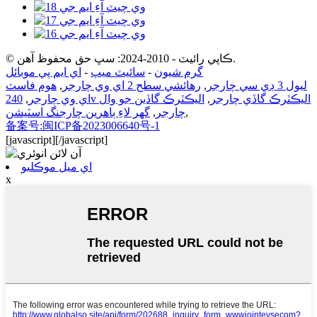
© ڪاپي رائيٽ - 2010-2024: سڀ حق محفوظ آهن.
گرم شيون
-
سائيٽ ميپ
-
اي ايم پي موبائل
ليول 3 ڊي سي چارجر
,
رهائشي سطح 2 اي وي چارجر
,
هوم فاسٽ
240v اليڪٽرڪ گاڏي چارجر
,
اليڪٽرڪ گاڏين جو وال
اي وي چارجر
,
,
چارجر
,
گهر لاءِ ٻاهرين چارجنگ اسٽيشن
备案号:闽ICP备2023006640号-1
[javascript]
[/javascript]
اي ميل موڪليو
x