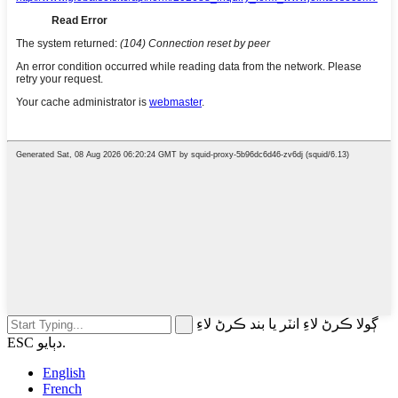
ڳولا ڪرڻ لاءِ انٽر يا بند ڪرڻ لاءِ
ESC دٻايو.
English
French