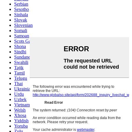
Serbian
Sesotho
Sinhala
Slovak
Slovenian
Somali
Samoan
Scots Gaelic
Shona
Sindhi
Sundanese
Swahili
Tajik
Tamil
Telugu
Thai
Ukrainian
Urdu
Uzbek
Vietnamese
Welsh
Xhosa
Yiddish
Yoruba
Zulu