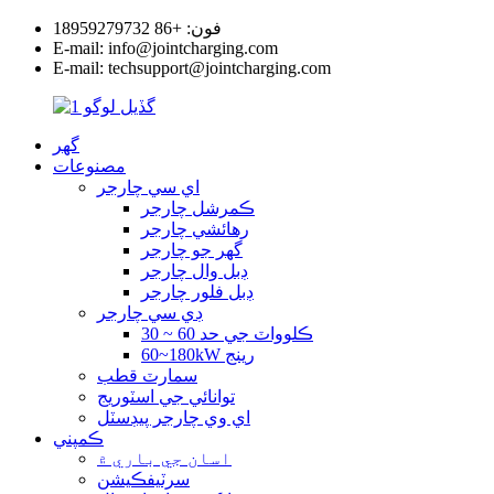
فون: +86 18959279732
E-mail: info@jointcharging.com
E-mail: techsupport@jointcharging.com
گھر
مصنوعات
اي سي چارجر
ڪمرشل چارجر
رهائشي چارجر
گهر جو چارجر
ڊبل وال چارجر
ڊبل فلور چارجر
ڊي سي چارجر
30 ~ 60 ڪلوواٽ جي حد
60~180kW رينج
سمارٽ قطب
توانائي جي اسٽوريج
اي وي چارجر پيڊسٽل
ڪمپني
اسان جي باري ۾
سرٽيفڪيشن