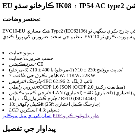
اسٽيشن
مختصر وضاحت:
EVC10-EU هڪ معياري Type2 (IEC62196) ڪنيڪٽر سان گڏ اچي ٿو جيڪو روڊ تي ڪنهن به برقي گاڏي کي چارج ڪري سگهي ٿو. EVC10 چارجنگ اسٽيشنون سي اي درج ٿيل آهن، اهم حفاظتي معيار جي
نمونو:
حمايت
حسب ضرورت:
حمايت
CE
سرٽيفڪيشن:
ان پٽ وولٹیج:
230 ± 10٪ (1-مرحلو) يا 400 ± 10٪ (3-مرحلو)
7KW، 11KW، 22KW
ٻاھر نڪرڻ جي طاقت:
IEC 62196-2، ٽائپ 2 پلگ
چارجنگ انٽرفيس:
OCPP 1.6 JSON (OCPP 2.0 مطابقت رکندڙ)
اندروني رابطي:
ي) يا وائي فائي (اختياري)
خارجي ڪميونيڪيشن:
پلگ ۽ راند / RFID (ISO14443)
چارج ڪنٽرول:
18ft (25ft چارجنگ ڪيبل اختياري)
ڪيبل ڊگھائي:
LCD ڊسپلي:
4.3 'اسڪرين
PDF طور ڊائونلوڊ ڪريو
اسان کي اي ميل موڪليو
پيداوار جي تفصيل