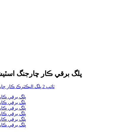
EU ڪارخانو سڌو IK08 ۽ IP54 AC type2 پلگ برقي ڪار چارجنگ 