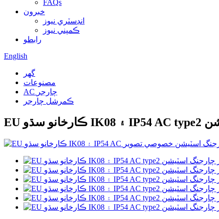
FAQs
خبرون
انڊسٽري نيوز
ڪمپني نيوز
رابطو
English
گهر
مصنوعات
AC چارجر
ڪمرشل چارجر
اسٽيشن