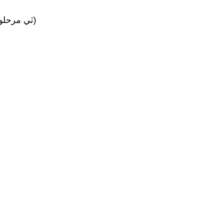
400Vac ± 10٪ (ٽي مرحلو)