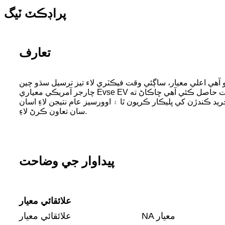
پراڊڪٽ ٽيگ
تعارف
 فيڪٽري لاء تيز ترسيل سڌو چين Type1 16A-50A 250V AC Type1 اليڪٽرڪ ڪار پاور
چارجر آمريڪي معياري Evse EV ڪار چارجنگ ڪيبل ٽائپ 1، گڏيل فائدن جي ڪاروباري اصول تي عمل ڪندي، اسان هاڻي اسان جي خريد ڪندڙن جي وچ ۾ سٺي شهرت حاصل ڪئي آهي ڇاڪاڻ ته
ڪندڙن کي ڀليڪار ڪريون ٿا ۽ اوورسيز عام نتيجن لاءِ اسان
سان تعاون ڪرڻ لاءِ.
پيداوار جي وضاحت
علائقائي معيار
NA معيار
علائقائي معيار