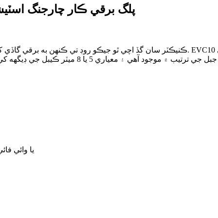
EU ڪارخانو سڌو IK08 ۽ IP54 AC type2 پلگ برقي ڪار چارجنگ 
LAN (اختياري) + 4G (اختيار