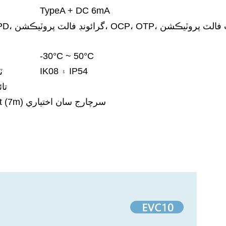
TypeA + DC 6mA
روٽيڪشن، OCP، OTP، ڪنٽرول پائلٽ فالٽ پروٽيڪشن
-30°C ~ 50°C
IK08 ۽ IP54
K08
95٪
18ft (5m) معياري، 25ft (7m) سرچارج سان اختياري