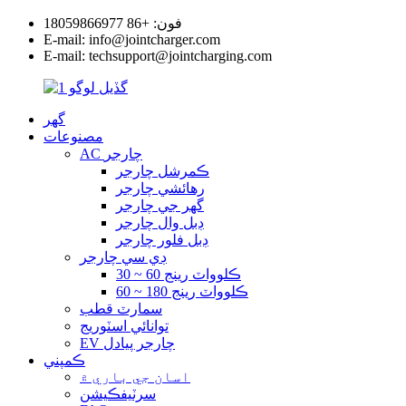
فون: +86 18059866977
E-mail: info@jointcharger.com
E-mail: techsupport@jointcharging.com
گهر
مصنوعات
AC چارجر
ڪمرشل چارجر
رهائشي چارجر
گھر جي چارجر
ڊبل وال چارجر
ڊبل فلور چارجر
ڊي سي چارجر
30 ~ 60 ڪلوواٽ رينج
60 ~ 180 ڪلوواٽ رينج
سمارٽ قطب
توانائي اسٽوريج
EV چارجر پيادل
ڪمپني
اسان جي باري ۾
سرٽيفڪيشن