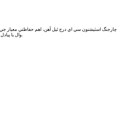
تنظيم جي سخت ضرورتن کي پورا ڪندي. EVC10 وال يا پيادل جبل جي ترتيب ۾ موجود آهي ۽ معياري 5 يا 8 ميٽر ڪيبل جي ڊيگهه کي سپورٽ ڪري ٿو.