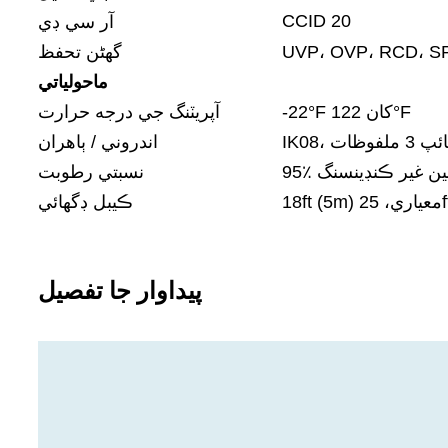
CCID 20
آر سي ڊي
گھڻن تحفظ
ماحولياتي
-22°F کان 122°F
آپريٽنگ جي درجه حرارت
I، ٽائپ 3 ملفوظات
اندروني / ٻاهران
 تائين غير ڪنڊينسنگ
نسبتي رطوبت
ڪيبل ڊگھائي
پيداوار جا تفصيل