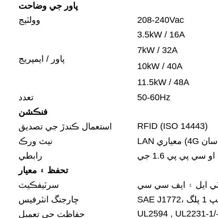
پاور جي وضاحت
208-240Vac
وولٽيج
3.5kW / 16A
7kW / 32A
پاور / ايمپريج
10kW / 40A
11.5kW / 48A
50-60Hz
تعدد
فنڪشن
RFID (ISO 14443)
استعمال ڪندڙ جي تصديق
نيٽ ورڪ
او سي پي پي 1.6 جي
رابطي
تحفظ ۽ معيار
ٽي ايل ۽ ايف سي سي
سرٽيفڪيٽ
، ٽائپ 1 پلگ
چارجنگ انٽرفيس
UL2594 , UL2231-1/
حفاظت جي تعميل