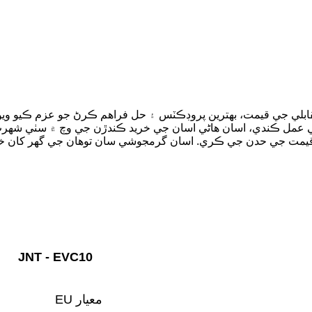
ي جي قيمت، بهترين پروڊڪٽس ۽ حل فراهم ڪرڻ جو عزم ڪيو ويو آهي اعلي معيار، ساڳئي وقت
قيمت جي حدن جي ڪري. اسان گرمجوشي سان توهان جي گهر کان خريد 
JNT - EVC10
EU معيار